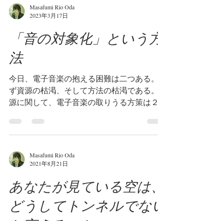
Masafumi Rio Oda
2023年3月17日
「音の対象化」という方
法
今日、電子音楽の抱える困難は二つある。ま
ず資源の枯渇、そして方法の枯渇である。資
源に関して、電子音楽の取りうる方策は２つ
あった。一つは自然音や既に存在する音を素
材とするもの、他方はサイン波などの単純な
波形を変形して素材とするもの。どちらも模
索の限りが尽くされ、自然や自然音を...
Masafumi Rio Oda
2021年8月21日
あなたが見ている空は、
どうしてトンネルでない