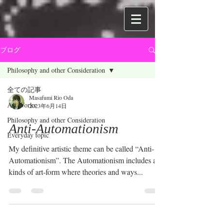
ブログ
Philosophy and other Consideration
全ての記事
Masafumi Rio Oda
Art Works
2023年6月14日
Philosophy and other Consideration
Anti-Automationism
Everyday topic
My definitive artistic theme can be called “Anti-
Automationism”. The Automationism includes all
kinds of art-form where theories and ways...