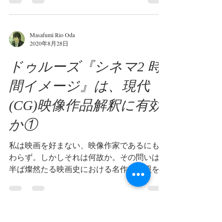
置であり、資本主義は欲望の構造と言われる
がしかし既に資本主義以前に人間存在間の関
係は欲望関係である。...
Masafumi Rio Oda
2020年8月28日
ドゥルーズ『シネマ2 時
間イメージ』は、現代
(CG)映像作品解釈に有効
か①
私は映画を好まない、映像作家であるにも関
わらず。しかしそれは何故か。その問いは、
半ば燦然たる映画史における名作の参照を行
わないための消極的な理由によって説明され
てきた。しかし、ドゥルーズがシネマ2で、
映画の枠内ではあるが、それが古いリアリズ