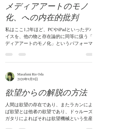
2020年9月19日
メディアアートのモノ
化、への内在的批判
私はここ1,2年ほど、PCやiPadといったデバ
イスを、他の物と存在論的に同等に扱う「メ
ディアアートのモノ化」というパフォーマン
スを実践してきた(画像は、ダンサー・パフ
ォーマーの藤田恵理子とのシアターΧでのパ
フォーマンス)。しかしながらその実践のう
ちで分かってきたのは、さし...
Masafumi Rio Oda
2020年9月9日
欲望からの解脱の方法
人間は欲望の存在であり、またラカンによれ
ば欲望とは他者の欲望であり、ドゥルーズ＝
ガタリによればそれは欲望機械という生産装