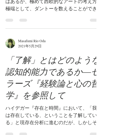
はあるが、極めて西欧的なアートの考え方の
極端として、ダントーを数えることができ
る。まず「アートワールド」、という何らか
統合された空間は、たとえそれが「開かれて
いる」ということによって主張が弱められて
いようとも(実際この「開かれている」...
Masafumi Rio Oda
2021年5月29日
「了解」とはどのような
認知的能力であるか―セ
ラーズ『経験論と心の哲
学』を参照して
ハイデガー『存在と時間』において、「我々
は存在している、ということを了解してい
る」と現存在分析に進むのだが、しかしその
「了解」とは、そもそもどういう事態なので