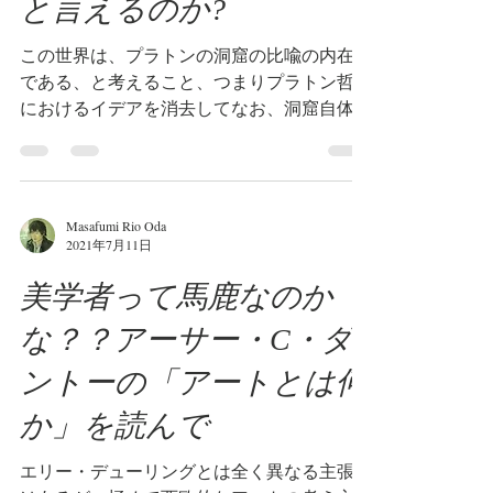
と言えるのか?
この世界は、プラトンの洞窟の比喩の内在化
である、と考えること、つまりプラトン哲学
におけるイデアを消去してなお、洞窟自体が
残り、洞窟こそが実在である、と考えること
が可能である。 このことを思いついたの
は、ネット上でいくつかのCG映像作品を観
ながら、良くある表現手段ではあるが、...
Masafumi Rio Oda
2021年7月11日
美学者って馬鹿なのか
な？？アーサー・C・ダ
ントーの「アートとは何
か」を読んで
エリー・デューリングとは全く異なる主張で