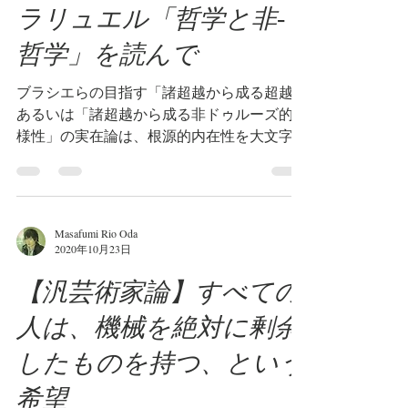
ラリュエル「哲学と非-
哲学」を読んで
ブラシエらの目指す「諸超越から成る超越」
あるいは「諸超越から成る非ドゥルーズ的多
様性」の実在論は、根源的内在性を大文字の
一として措定する非-哲学とは合い慣れない
が、しかしブラシエは少々強引にも、非-哲
学を己の哲学に積極的に取り入れようとして
いる。...
Masafumi Rio Oda
2020年10月23日
【汎芸術家論】すべての
人は、機械を絶対に剰余
したものを持つ、という
希望