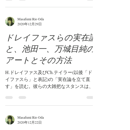
あろうか。この記事ではセラーズの議論を参
照しながら、それを明らかにしたい。...
Masafumi Rio Oda
2020年12月29日
ドレイファスらの実在論
と、池田一、万城目純の
アートとその方法
H.ドレイファス及びCh.テイラー(以後「ドレ
イファスら」と表記)の「実在論を立て直
す」を読む。彼らの大雑把なスタンスは、文
脈主義的であり、全体主義的で、さほど哲学
的興味を惹くものではない。ここでは、私の
哲学と絡め、またアーティスト池田一および
万城目純の方法の特異性について...
Masafumi Rio Oda
2020年12月22日