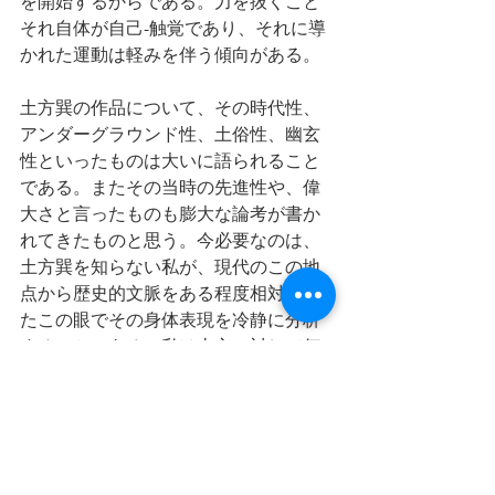
を開始するからである。力を抜くこと
それ自体が自己-触覚であり、それに導
かれた運動は軽みを伴う傾向がある。
土方巽の作品について、その時代性、
アンダーグラウンド性、土俗性、幽玄
性といったものは大いに語られること
である。またその当時の先進性や、偉
大さと言ったものも膨大な論考が書か
れてきたものと思う。今必要なのは、
土方巽を知らない私が、現代のこの地
点から歴史的文脈をある程度相対化し
たこの眼でその身体表現を冷静に分析
することである。私は土方に対して何
のノスタルジーも持ち合わせていない
のだから。(織田理史)