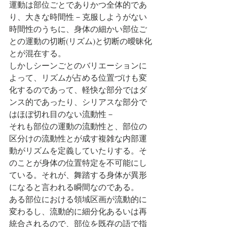
運動は部位ごとでありかつ全体的であ
り、大きな時間性－克服しようがない
時間性のうちに、身体の細かい部位ご
との運動の切断(リズム)と切断の曖昧化
とが混在する。
しかしシーンごとのバリエーションに
よって、リズムが占める位置づけも変
化するのであって、軽快な部分ではダ
ンス的であったり、シリアスな部分で
はほぼ切れ目のない流動性－
それも部位の運動の流動性と、部位の
区分けの流動性とが成す複雑な内部運
動がリズムを定義していたりする。そ
のことが身体の位置特定を不可能にし
ている。それが、舞踏する身体が異形
になると言われる瞬間なのである。
ある部位における領域区画が流動的に
変わるし、流動的に細分化あるいは再
統合されるので、部位を既存の語で指