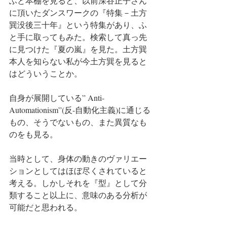
ふと本棚を見ると、以前深谷正子さん
に頂いたダンスワークの『特集－土方
巽没後三十年』という特集があり、ふ
と手に取ってもみた。検索して真っ先
に見つけた『夏の嵐』を見た。土方巽
本人を知らない私が今土方巽を見ると
はどういうことか。
自身が展開している” Anti-
Automationism”(反-自動化主義)に通じる
もの、そうでないもの、また異質なも
のをも見る。
当時として、身体の動きのヴァリエー
ションとしてはほぼ尽くされていると
考える。しかしそれを『型』として分
類すること以上に、意味のある分析が
可能だと思われる。