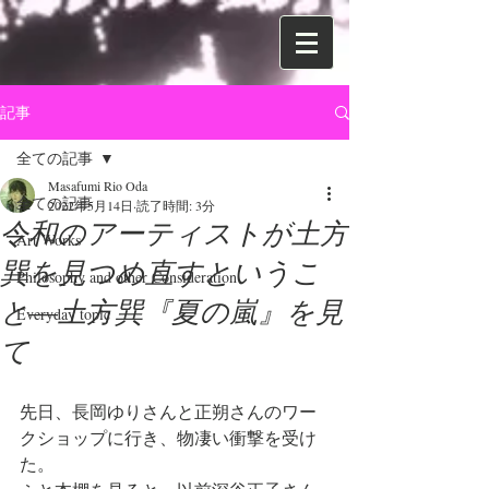
記事
全ての記事
Masafumi Rio Oda
全ての記事
2022年5月14日
読了時間: 3分
令和のアーティストが土方
Art Works
巽を見つめ直すというこ
Philosophy and other Consideration
と―土方巽『夏の嵐』を見
Everyday topic
て
先日、長岡ゆりさんと正朔さんのワー
クショップに行き、物凄い衝撃を受け
た。